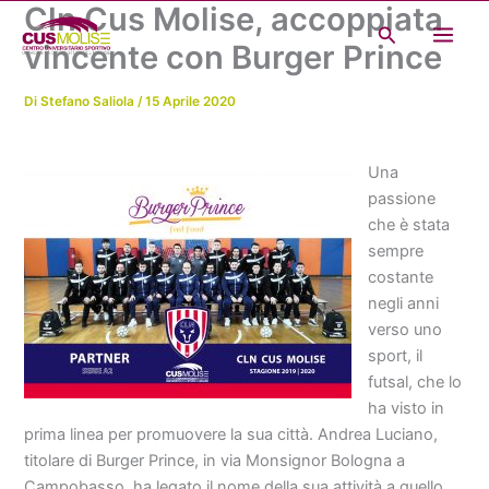
Cln Cus Molise, accoppiata
Vai
Cerca
al
vincente con Burger Prince
contenuto
Di
Stefano Saliola
/
15 Aprile 2020
Una
passione
che è stata
sempre
costante
negli anni
verso uno
sport, il
futsal, che lo
ha visto in
prima linea per promuovere la sua città. Andrea Luciano,
titolare di Burger Prince, in via Monsignor Bologna a
Campobasso, ha legato il nome della sua attività a quello