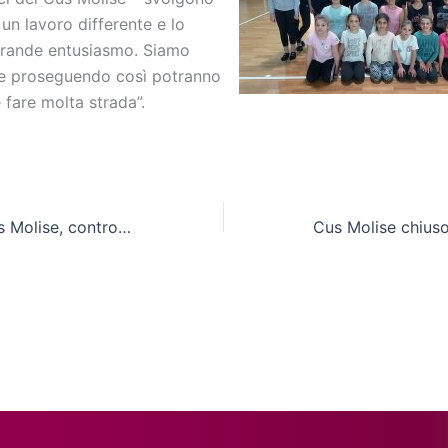
un lavoro differente e lo
rande entusiasmo. Siamo
e proseguendo così potranno
 fare molta strada”.
Debetio: “Cln Cus Molise, contro il Rutigliano in campo a testa alta”