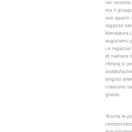
nel recente 
ma il gruppo
uno spazio 
ragazze han
Marialaura 
auguriamo p
Le ragazze 
di mettere i
ritmica è u
soddisfazio
singolo alle
crescono be
giusta.
“Anche le pi
comportand
due istruttr