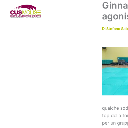
Ginnas
Vai
al
agoni
contenuto
Di
Stefano Sali
qualche sodd
top della f
per un grup