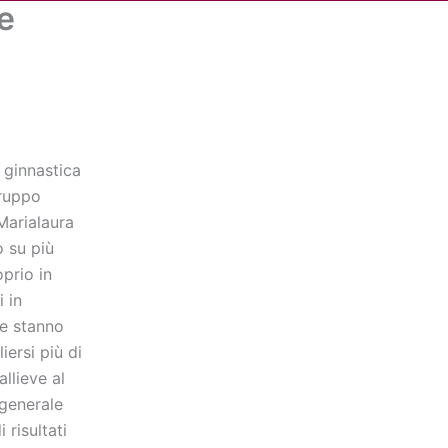
ne
Cerca
dia
Partner
Servizio Civile Universale
 ginnastica
gruppo
Marialaura
 su più
oprio in
 in
ne stanno
iersi più di
llieve al
 generale
risultati