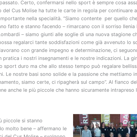
passato. Certo, confermarsi nello sport è sempre cosa assai
 del Cus Molise ha tutte le carte in regola per continuare a 
importante nella specialità. “Siamo contente per quello che
no fatto e stanno facendo – rimarcano con il sorriso Ilenia
Lombardi – siamo giunti alle soglie di una nuova stagione ch
ossa regalarci tante soddisfazioni come già avvenuto lo s
lavorano con grande impegno e determinazione, ci seguon
n pratica i nostri insegnamenti e le nostre indicazioni. La gi
no sport duro ma che allo stesso tempo può regalare bellis
ni. Le nostre basi sono solide e la passione che mettiamo i
namento, siamo certe, ci ripagherà sul campo”. Al fianco de
ne anche le più piccole che hanno sicuramente intrapreso l
ù piccole si stanno
o molto bene – affermano le
ici del Cus Molise – svolgono