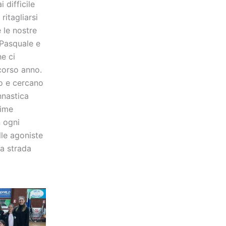
 difficile
ritagliarsi
 le nostre
 Pasquale e
e ci
corso anno.
o e cercano
nnastica
sime
n ogni
lle agoniste
a strada