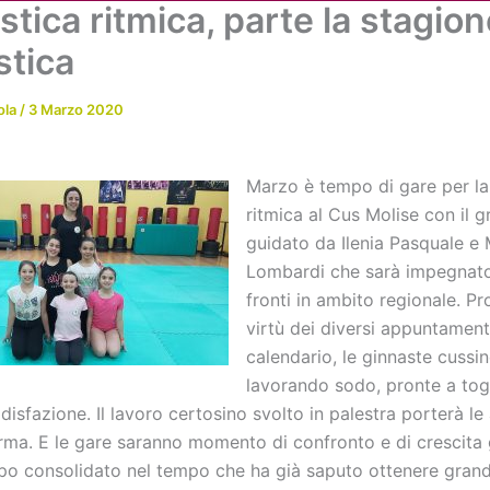
tica ritmica, parte la stagio
Chi siamo
Attività
News
Me
stica
ola
/
3 Marzo 2020
Marzo è tempo di gare per la
ritmica al Cus Molise con il 
guidato da Ilenia Pasquale e 
Lombardi che sarà impegnato
fronti in ambito regionale. Pr
virtù dei diversi appuntamenti
calendario, le ginnaste cussi
lavorando sodo, pronte a togl
isfazione. Il lavoro certosino svolto in palestra porterà le a
orma. E le gare saranno momento di confronto e di crescita
po consolidato nel tempo che ha già saputo ottenere grandi 