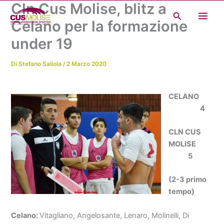
Cln Cus Molise, blitz a
Vai
Cerca
al
Celano per la formazione
contenuto
under 19
Di
Stefano Saliola
/
2 Marzo 2020
CELANO
4
CLN CUS
MOLISE
5
(2-3 primo
tempo)
Celano:
Vitagliano, Angelosante, Lenaro, Molinelli, Di