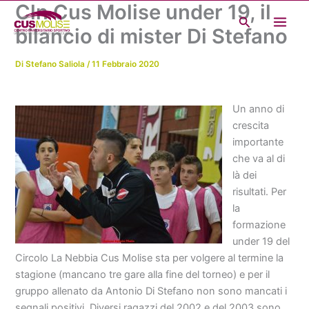
Cln Cus Molise under 19, il
Vai
Cerca
al
bilancio di mister Di Stefano
contenuto
Di
Stefano Saliola
/
11 Febbraio 2020
Un anno di
crescita
importante
che va al di
là dei
risultati. Per
la
formazione
under 19 del
Circolo La Nebbia Cus Molise sta per volgere al termine la
stagione (mancano tre gare alla fine del torneo) e per il
gruppo allenato da Antonio Di Stefano non sono mancati i
segnali positivi. Diversi ragazzi del 2002 e del 2003 sono