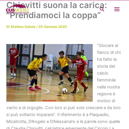
Chiovitti suona la carica:
Vai
Cerca
al
“Prendiamoci la coppa”
contenuto
Di
Stefano Saliola
/
30 Gennaio 2020
“Giocare al
fianco di chi
ha fatto la
storia del
calcio
femminile
nella nostra
regione è
motivo di
vanto e di orgoglio. Con loro si può solo crescere e da loro
si può soltanto imparare”. Il riferimento è a Piaquadio,
Micatrotta, D’Angelo e D’Alessandro e le parole sono quelle
di Claudia Chiovitti, calciatrice emergente del Circolo La