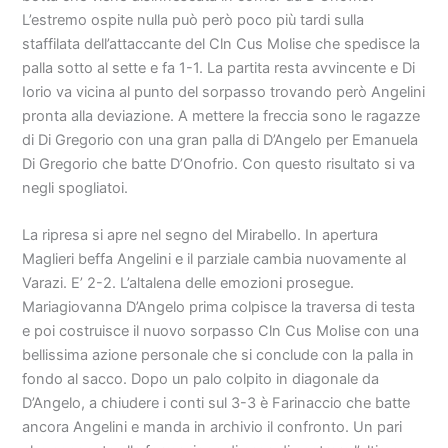
L’estremo ospite nulla può però poco più tardi sulla
staffilata dell’attaccante del Cln Cus Molise che spedisce la
palla sotto al sette e fa 1-1. La partita resta avvincente e Di
Iorio va vicina al punto del sorpasso trovando però Angelini
pronta alla deviazione. A mettere la freccia sono le ragazze
di Di Gregorio con una gran palla di D’Angelo per Emanuela
Di Gregorio che batte D’Onofrio. Con questo risultato si va
negli spogliatoi.
La ripresa si apre nel segno del Mirabello. In apertura
Maglieri beffa Angelini e il parziale cambia nuovamente al
Varazi. E’ 2-2. L’altalena delle emozioni prosegue.
Mariagiovanna D’Angelo prima colpisce la traversa di testa
e poi costruisce il nuovo sorpasso Cln Cus Molise con una
bellissima azione personale che si conclude con la palla in
fondo al sacco. Dopo un palo colpito in diagonale da
D’Angelo, a chiudere i conti sul 3-3 è Farinaccio che batte
ancora Angelini e manda in archivio il confronto. Un pari