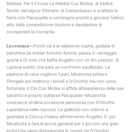
Matese. Per il Circolo La Nebbia Cus Molise, al triplice
fischio del signor D’Amario di Campobasso è scattata la
festa con Piacquadio e compagne pronte a giocarsi l’ultimo
atto della competizione tricolore e desiderose di
conquistare la coccarda.
La cronaca –
Pronti via e la selezione ospite, guidata in
panchina da mister Antonio Amore, passa in vantaggio
grazie a Di Iorio che beffa Angelini con un tiro preciso. Si
capisce subito che sarà un confronto equilibrato. Le
padrone di casa vogliono il pari, Micatrotta prima e
D’Angelo poi mettono i brividi a D’Onofrio ma non sono
fortunate. Il Cln Cus Molise si affida all’esperienza delle sue
senatrici e proprio sull’asse Piacquadio-Micatrotta
costruisce un’altra occasione pericolosa con D’Onofrio
superlativa nella risposta. Le gialloblù non stanno a
guardare e Ciocca chiama all’intervento Angelini. E’ poi
Micatrotta a fare le prove generali per il gol con una gran
botta che viene disinnescata in corner da D’Onofrio.