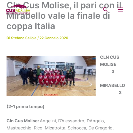
Cln Cus Molise, il pari con il
Vai
Cerca
al
Mirabello vale la finale di
contenuto
coppa Italia
Di
Stefano Saliola
/
22 Gennaio 2020
CLN CUS
MOLISE
3
MIRABELLO
3
(2-1 primo tempo)
Cln Cus Molise:
Angelini, D’Alessandro, DAngelo,
Mastracchio, Rico, Micatrotta, Scinocca, De Gregorio,