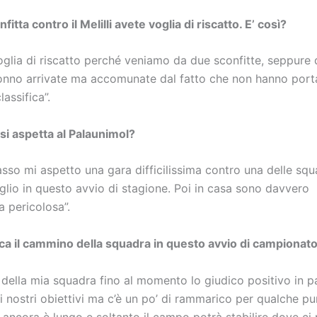
fitta contro il Melilli avete voglia di riscatto. E’ così?
glia di riscatto perché veniamo da due sconfitte, seppure d
nno arrivate ma accomunate dal fatto che non hanno port
lassifica”.
 si aspetta al Palaunimol?
so mi aspetto una gara difficilissima contro una delle squ
lio in questo avvio di stagione. Poi in casa sono davvero
a pericolosa”.
a il cammino della squadra in questo avvio di campionat
 della mia squadra fino al momento lo giudico positivo in p
 i nostri obiettivi ma c’è un po’ di rammarico per qualche pu
ancora è lungo e soltanto il campo potrà stabilire dove ci