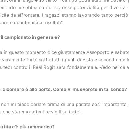
Secondo me abbiamo delle grosse potenzialità per diventar
icile da affrontare. I ragazzi stanno lavorando tanto perci
aremo continuità ai risultati”.
il campionato in generale?
ica in questo momento dice giustamente Assoporto e sabato
 veramente forte sotto tutti i punti di vista e secondo me 
lunedì contro il Real Rogit sarà fondamentale. Vedo nei calab
di dicembre è alle porte. Come vi muoverete in tal senso?
 non mi piace parlare prima di una partita così importante,
e che staremo attenti e vigili su tutto”.
artita c’è più rammarico?