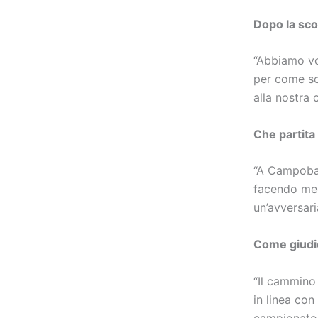
Dopo la scon
“Abbiamo vo
per come so
alla nostra c
Che partita
“A Campobas
facendo meg
un’avversari
Come giudic
“Il cammino
in linea con
campionato 