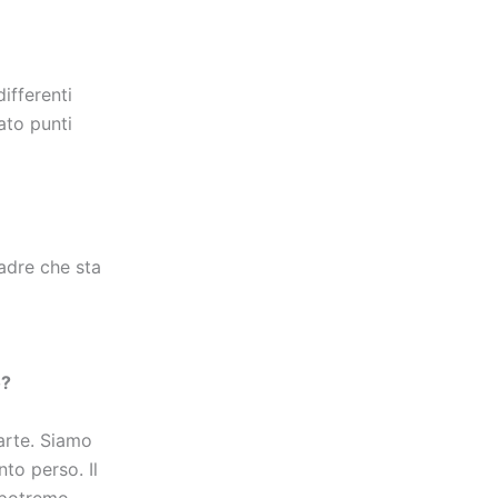
ifferenti
ato punti
adre che sta
o?
arte. Siamo
nto perso. Il
 potremo