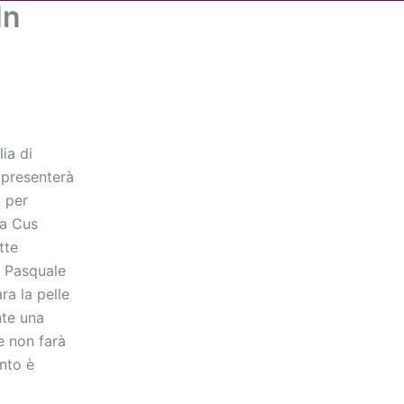
In
Cerca
dia
Partner
Servizio Civile Universale
ia di
 presenterà
 per
ia Cus
tte
i Pasquale
ra la pelle
nte una
e non farà
onto è