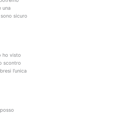
e una
ò sono sicuro
 ho visto
lo scontro
resi l’unica
 posso