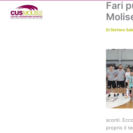
Fari p
Vai
al
Molis
contenuto
Di
Stefano Sali
sconti. Ecco
proprio il t