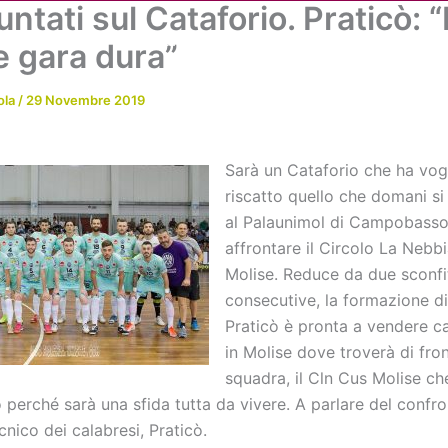
untati sul Cataforio. Praticò: “
Chi siamo
Attività
News
Me
e gara dura”
ola
/
29 Novembre 2019
Sarà un Cataforio che ha vogl
riscatto quello che domani si
al Palaunimol di Campobasso
affrontare il Circolo La Nebb
Molise. Reduce da due sconfi
consecutive, la formazione d
Praticò è pronta a vendere ca
in Molise dove troverà di fro
squadra, il Cln Cus Molise ch
 perché sarà una sfida tutta da vivere. A parlare del confr
ecnico dei calabresi, Praticò.