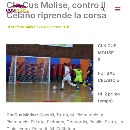
Cln Cus Molise, contro il
Vai
Cerca
al
Celano riprende la corsa
contenuto
Di
Stefano Saliola
/
28 Novembre 2019
CLN CUS
MOLISE
8
FUTSAL
CELANO 5
(4-2 primo
tempo)
Cln Cus Molise:
Silvaroli, Trotta, M. Pietrangelo, A.
Pietrangelo, Di Lallo, Pietrarca, Concordia, Patullo, Fierro, La
Gioia, Iengo, Presutti. All. Di Stefano.