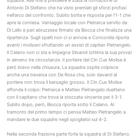
squadre. Alla fine a prevalere è stata la formazione di
Antonio Di Stefano che ha visto premiati gli sforzi profusi
nell’arco del confronto. Subito botta e risposta per l’1-1 che
apre la contesa. Vantaggio locale con Pietrarca servito da
Di Lallo e pari abruzzese firmato da Biocca che finalizza una
ripartenza. Sugli spalti non ci si annoia e Concordia riporta
avanti i molisani sfruttando un assist di capitan Pietrangelo.
Il Celano non ci sta e impegna Silvaroli (ottima la sua prova)
in almeno tre circostanze. Il portiere del Cln Cus Molise è
però bravo nella chiusura. La squadra ospite colpisce
anche una traversa con De Rosa che, solo davanti al
portiere non trova il bersaglio grosso. Il Cln Cus Molise
affonda il colpo: Pietrarca e Matteo Pietrangelo duettano
con il capitano che trova la stoccata vincente per il 3-1.
Subito dopo, però, Biocca riporta sotto il Celano. Al
tramonto del primo tempo ci pensa Matteo Pietrangelo a
mandare le due squadre negli spogliatoi sul 4-2.
Nella seconda frazione parte forte la squadra di Di Stefano.