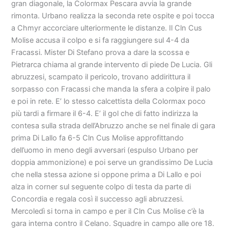
gran diagonale, la Colormax Pescara avvia la grande
rimonta. Urbano realizza la seconda rete ospite e poi tocca
a Chmyr accorciare ulteriormente le distanze. Il Cln Cus
Molise accusa il colpo e si fa raggiungere sul 4-4 da
Fracassi. Mister Di Stefano prova a dare la scossa e
Pietrarca chiama al grande intervento di piede De Lucia. Gli
abruzzesi, scampato il pericolo, trovano addirittura il
sorpasso con Fracassi che manda la sfera a colpire il palo
e poi in rete. E’ lo stesso calcettista della Colormax poco
più tardi a firmare il 6-4. E’ il gol che di fatto indirizza la
contesa sulla strada dell’Abruzzo anche se nel finale di gara
prima Di Lallo fa 6-5 Cln Cus Molise approfittando
dell’uomo in meno degli avversari (espulso Urbano per
doppia ammonizione) e poi serve un grandissimo De Lucia
che nella stessa azione si oppone prima a Di Lallo e poi
alza in corner sul seguente colpo di testa da parte di
Concordia e regala così il successo agli abruzzesi.
Mercoledì si torna in campo e per il Cln Cus Molise c’è la
gara interna contro il Celano. Squadre in campo alle ore 18.