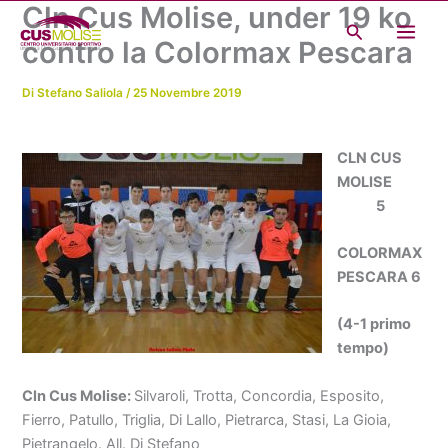
Cln Cus Molise, under 19 ko
Vai
Cerca
al
contro la Colormax Pescara
contenuto
Di
Stefano Saliola
/
25 Novembre 2019
CLN CUS
MOLISE
5
COLORMAX
PESCARA 6
(4-1 primo
tempo)
Cln Cus Molise:
Silvaroli, Trotta, Concordia, Esposito,
Fierro, Patullo, Triglia, Di Lallo, Pietrarca, Stasi, La Gioia,
Pietrangelo. All. Di Stefano