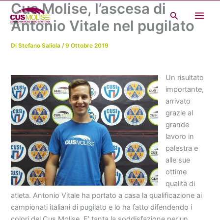
Cus Molise, l’ascesa di
Vai
Cerca
al
Antonio Vitale nel pugilato
contenuto
Di
Stefano Saliola
/
9 Ottobre 2019
Un risultato
importante,
arrivato
grazie al
grande
lavoro in
palestra e
alle sue
ottime
qualità di
atleta. Antonio Vitale ha portato a casa la qualificazione ai
campionati italiani di pugilato e lo ha fatto difendendo i
colori del Cus Molise. E’ tanta la soddisfazione per un