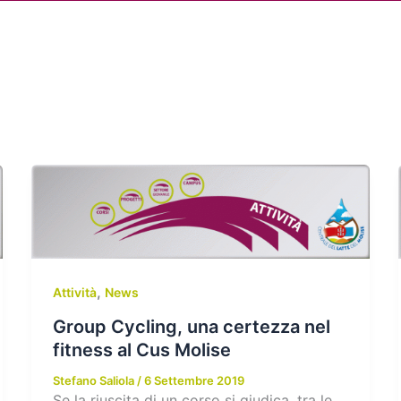
Chi siamo
Attività
News
Me
,
Attività
News
Group Cycling, una certezza nel
fitness al Cus Molise
Stefano Saliola
/
6 Settembre 2019
Se la riuscita di un corso si giudica, tra le