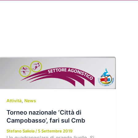
Cerca
dia
Partner
Servizio Civile Universale
,
Attività
News
Torneo nazionale ‘Città di
Campobasso’, fari sul Cmb
Stefano Saliola
/
5 Settembre 2019
Un quadrangolare di grande livello. Si