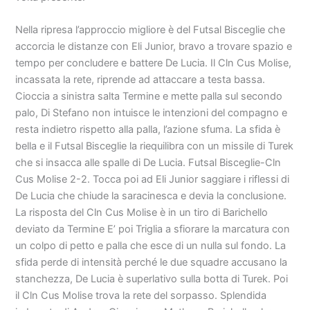
Nella ripresa l’approccio migliore è del Futsal Bisceglie che
accorcia le distanze con Eli Junior, bravo a trovare spazio e
tempo per concludere e battere De Lucia. Il Cln Cus Molise,
incassata la rete, riprende ad attaccare a testa bassa.
Cioccia a sinistra salta Termine e mette palla sul secondo
palo, Di Stefano non intuisce le intenzioni del compagno e
resta indietro rispetto alla palla, l’azione sfuma. La sfida è
bella e il Futsal Bisceglie la riequilibra con un missile di Turek
che si insacca alle spalle di De Lucia. Futsal Bisceglie-Cln
Cus Molise 2-2. Tocca poi ad Eli Junior saggiare i riflessi di
De Lucia che chiude la saracinesca e devia la conclusione.
La risposta del Cln Cus Molise è in un tiro di Barichello
deviato da Termine E’ poi Triglia a sfiorare la marcatura con
un colpo di petto e palla che esce di un nulla sul fondo. La
sfida perde di intensità perché le due squadre accusano la
stanchezza, De Lucia è superlativo sulla botta di Turek. Poi
il Cln Cus Molise trova la rete del sorpasso. Splendida