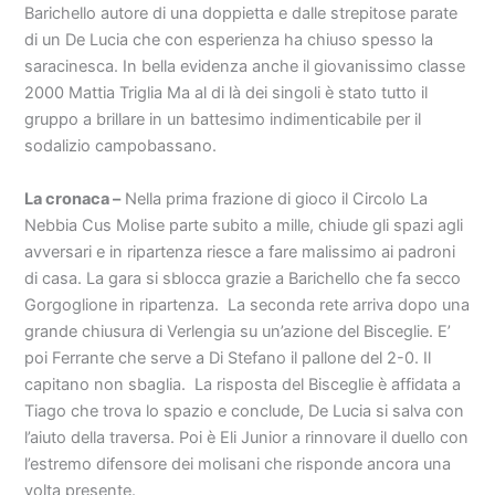
Barichello autore di una doppietta e dalle strepitose parate
di un De Lucia che con esperienza ha chiuso spesso la
saracinesca. In bella evidenza anche il giovanissimo classe
2000 Mattia Triglia Ma al di là dei singoli è stato tutto il
gruppo a brillare in un battesimo indimenticabile per il
sodalizio campobassano.
La cronaca –
Nella prima frazione di gioco il Circolo La
Nebbia Cus Molise parte subito a mille, chiude gli spazi agli
avversari e in ripartenza riesce a fare malissimo ai padroni
di casa. La gara si sblocca grazie a Barichello che fa secco
Gorgoglione in ripartenza. La seconda rete arriva dopo una
grande chiusura di Verlengia su un’azione del Bisceglie. E’
poi Ferrante che serve a Di Stefano il pallone del 2-0. Il
capitano non sbaglia. La risposta del Bisceglie è affidata a
Tiago che trova lo spazio e conclude, De Lucia si salva con
l’aiuto della traversa. Poi è Eli Junior a rinnovare il duello con
l’estremo difensore dei molisani che risponde ancora una
volta presente.