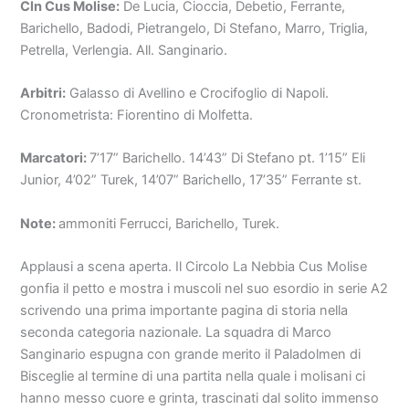
Cln Cus Molise:
De Lucia, Cioccia, Debetio, Ferrante,
Barichello, Badodi, Pietrangelo, Di Stefano, Marro, Triglia,
Petrella, Verlengia. All. Sanginario.
Arbitri:
Galasso di Avellino e Crocifoglio di Napoli.
Cronometrista: Fiorentino di Molfetta.
Marcatori:
7’17” Barichello. 14’43” Di Stefano pt. 1’15” Eli
Junior, 4’02” Turek, 14’07” Barichello, 17’35” Ferrante st.
Note:
ammoniti Ferrucci, Barichello, Turek.
Applausi a scena aperta. Il Circolo La Nebbia Cus Molise
gonfia il petto e mostra i muscoli nel suo esordio in serie A2
scrivendo una prima importante pagina di storia nella
seconda categoria nazionale. La squadra di Marco
Sanginario espugna con grande merito il Paladolmen di
Bisceglie al termine di una partita nella quale i molisani ci
hanno messo cuore e grinta, trascinati dal solito immenso