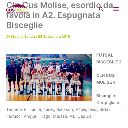
Cln Cus Molise, esordio da
Vai
Cerca
al
favola in A2. Espugnata
contenuto
Bisceglie
Di
Stefano Saliola
/
28 Settembre 2019
FUTSAL
BISCEGLIE 2
CLN CUS
MOLISE 4
Bisceglie:
Gorgoglione,
Termine, Eli Junior, Turek, Buckson, Vitale, Iessi, Sellak,
Ferrucci, Angiulli, Tiago, Marasà. All. Capursi.