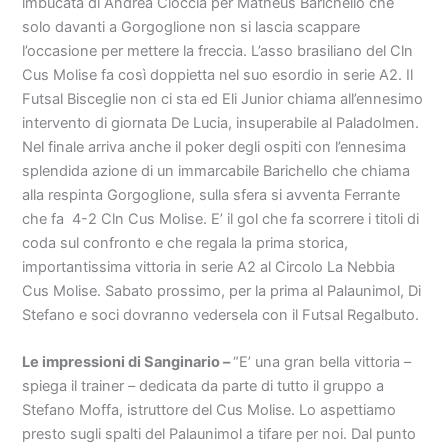
imbucata di Andrea Cioccia per Matheus Barichello che
solo davanti a Gorgoglione non si lascia scappare
l’occasione per mettere la freccia. L’asso brasiliano del Cln
Cus Molise fa così doppietta nel suo esordio in serie A2. Il
Futsal Bisceglie non ci sta ed Eli Junior chiama all’ennesimo
intervento di giornata De Lucia, insuperabile al Paladolmen.
Nel finale arriva anche il poker degli ospiti con l’ennesima
splendida azione di un immarcabile Barichello che chiama
alla respinta Gorgoglione, sulla sfera si avventa Ferrante
che fa 4-2 Cln Cus Molise. E’ il gol che fa scorrere i titoli di
coda sul confronto e che regala la prima storica,
importantissima vittoria in serie A2 al Circolo La Nebbia
Cus Molise. Sabato prossimo, per la prima al Palaunimol, Di
Stefano e soci dovranno vedersela con il Futsal Regalbuto.
Le impressioni di Sanginario –
“E’ una gran bella vittoria –
spiega il trainer – dedicata da parte di tutto il gruppo a
Stefano Moffa, istruttore del Cus Molise. Lo aspettiamo
presto sugli spalti del Palaunimol a tifare per noi. Dal punto