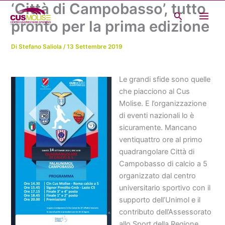
‘Città di Campobasso’, tutto
Vai
Cerca
al
pronto per la prima edizione
contenuto
Di
Stefano Saliola
/
13 Settembre 2019
Le grandi sfide sono quelle
che piacciono al Cus
Molise. E l’organizzazione
di eventi nazionali lo è
sicuramente. Mancano
ventiquattro ore al primo
quadrangolare Città di
Campobasso di calcio a 5
organizzato dal centro
universitario sportivo con il
supporto dell’Unimol e il
contributo dell’Assessorato
allo Sport della Regione