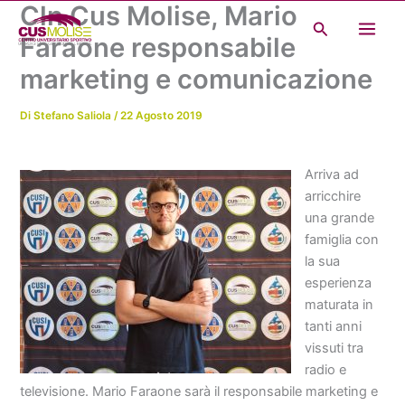
Cln Cus Molise, Mario
Vai
Cerca
al
Faraone responsabile
contenuto
marketing e comunicazione
Di
Stefano Saliola
/
22 Agosto 2019
Arriva ad
arricchire
una grande
famiglia con
la sua
esperienza
maturata in
tanti anni
vissuti tra
radio e
televisione. Mario Faraone sarà il responsabile marketing e