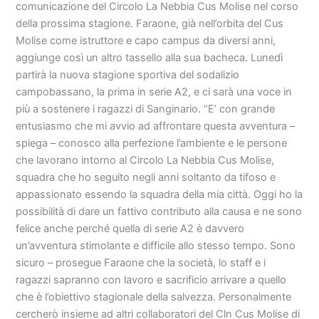
comunicazione del Circolo La Nebbia Cus Molise nel corso
della prossima stagione. Faraone, già nell’orbita del Cus
Molise come istruttore e capo campus da diversi anni,
aggiunge così un altro tassello alla sua bacheca. Lunedì
partirà la nuova stagione sportiva del sodalizio
campobassano, la prima in serie A2, e ci sarà una voce in
più a sostenere i ragazzi di Sanginario. “E’ con grande
entusiasmo che mi avvio ad affrontare questa avventura –
spiega – conosco alla perfezione l’ambiente e le persone
che lavorano intorno al Circolo La Nebbia Cus Molise,
squadra che ho seguito negli anni soltanto da tifoso e
appassionato essendo la squadra della mia città. Oggi ho la
possibilità di dare un fattivo contributo alla causa e ne sono
felice anche perché quella di serie A2 è davvero
un’avventura stimolante e difficile allo stesso tempo. Sono
sicuro – prosegue Faraone che la società, lo staff e i
ragazzi sapranno con lavoro e sacrificio arrivare a quello
che è l’obiettivo stagionale della salvezza. Personalmente
cercherò insieme ad altri collaboratori del Cln Cus Molise di