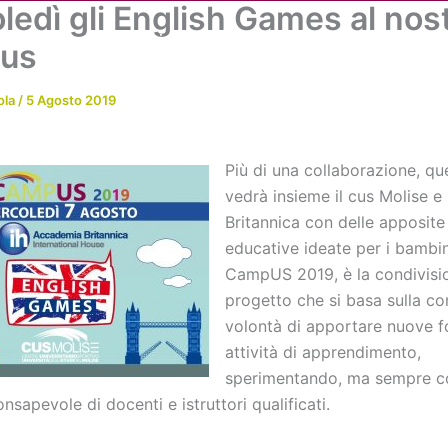
ledì gli English Games al nos
Chi siamo
Attività
News
Me
us
ola
/
5 Agosto 2019
Più di una collaborazione, qu
vedrà insieme il cus Molise e
Britannica con delle apposite 
educative ideate per i bambin
CampUS 2019, è la condivisi
progetto che si basa sulla c
volontà di apportare nuove f
attività di apprendimento,
sperimentando, ma sempre co
nsapevole di docenti e istruttori qualificati.