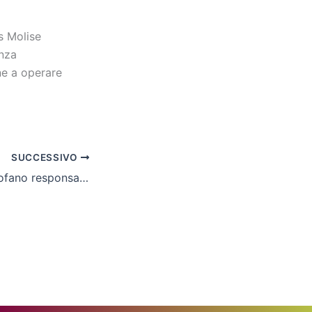
s Molise
enza
ne a operare
SUCCESSIVO
Cln Cus Molise, Lofano responsabile dello staff dei preparatori atletici