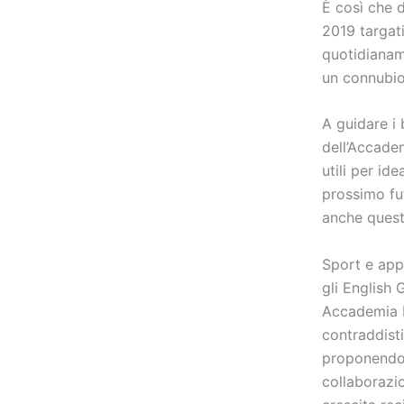
È così che 
2019 targat
quotidianam
un connubio 
A guidare i 
dell’Accadem
utili per id
prossimo fut
anche quest’
Sport e app
gli English 
Accademia B
contraddisti
proponendo v
collaborazi