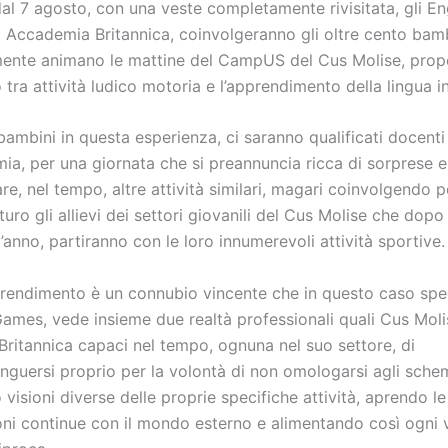
dal 7 agosto, con una veste completamente rivisitata, gli E
i Accademia Britannica, coinvolgeranno gli oltre cento bam
ente animano le mattine del CampUS del Cus Molise, pro
tra attività ludico motoria e l’apprendimento della lingua i
bambini in questa esperienza, ci saranno qualificati docenti
ia, per una giornata che si preannuncia ricca di sorprese e
eare, nel tempo, altre attività similari, magari coinvolgendo pe
uro gli allievi dei settori giovanili del Cus Molise che dopo 
anno, partiranno con le loro innumerevoli attività sportive.
rendimento è un connubio vincente che in questo caso spec
Games, vede insieme due realtà professionali quali Cus Moli
ritannica capaci nel tempo, ognuna nel suo settore, di
nguersi proprio per la volontà di non omologarsi agli schemi
isioni diverse delle proprie specifiche attività, aprendo le
oni continue con il mondo esterno e alimentando così ogni 