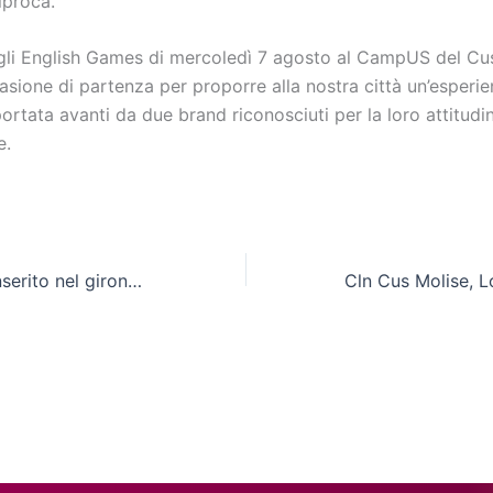
iproca.
gli English Games di mercoledì 7 agosto al CampUS del Cu
asione di partenza per proporre alla nostra città un’esperi
ortata avanti da due brand riconosciuti per la loro attitudi
e.
Cln Cus Molise inserito nel girone C di serie A2