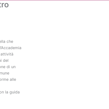
tro
Cerca
dia
Partner
Servizio Civile Universale
ella che
 l’Accademia
attività
i del
one di un
omune
orme alle
n la guida