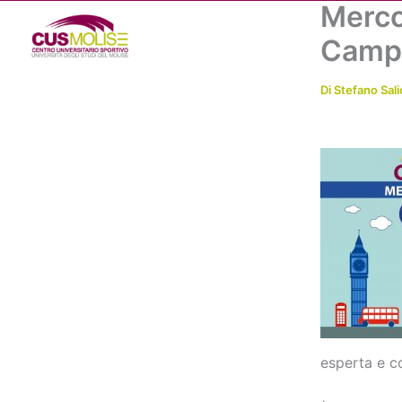
Merco
Vai
al
Camp
contenuto
Di
Stefano Sali
esperta e co