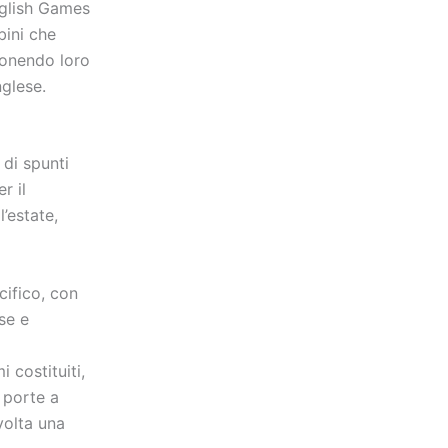
nglish Games
bini che
ponendo loro
nglese.
 di spunti
r il
l’estate,
ifico, con
se e
 costituiti,
 porte a
volta una