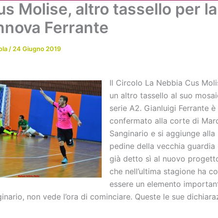
s Molise, altro tassello per la
Chi siamo
Attività
News
Me
innova Ferrante
ola
/
24 Giugno 2019
Il Circolo La Nebbia Cus Mol
un altro tassello al suo mosai
serie A2. Gianluigi Ferrante è
confermato alla corte di Mar
Sanginario e si aggiunge alla l
pedine della vecchia guardia
già detto sì al nuovo progetto
che nell’ultima stagione ha c
essere un elemento important
inario, non vede l’ora di cominciare. Queste le sue dichiaraz