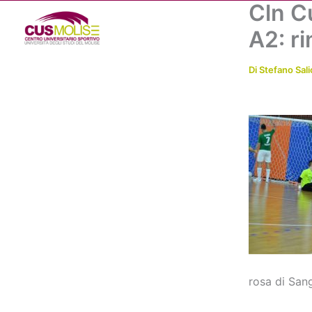
Cln Cu
Vai
al
A2: r
contenuto
Di
Stefano Sali
rosa di Sang