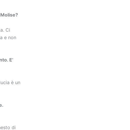
s Molise?
a. Ci
ra e non
to. E’
ducia è un
e.
nesto di