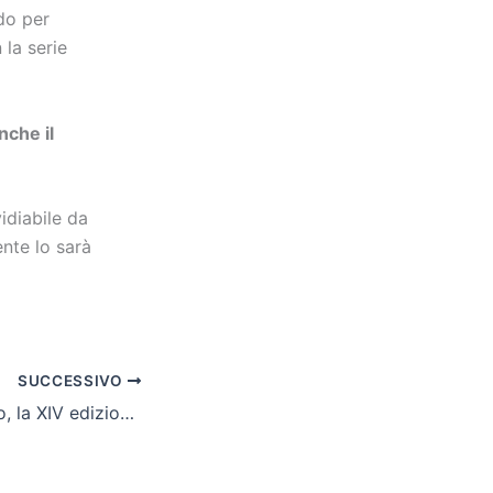
ndo per
la serie
nche il
vidiabile da
nte lo sarà
SUCCESSIVO
Memorial Molinaro, la XIV edizione a Los Hermanos