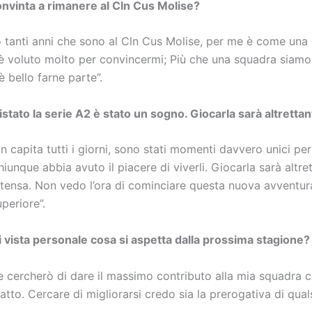
onvinta a rimanere al Cln Cus Molise?
 tanti anni che sono al Cln Cus Molise, per me è come una
’è voluto molto per convincermi; Più che una squadra siamo
è bello farne parte”.
tato la serie A2 è stato un sogno. Giocarla sarà altrettant
n capita tutti i giorni, sono stati momenti davvero unici pe
iunque abbia avuto il piacere di viverli. Giocarla sarà altr
ntensa. Non vedo l’ora di cominciare questa nuova avventura
periore”.
i vista personale cosa si aspetta dalla prossima stagione?
 cercherò di dare il massimo contributo alla mia squadra 
tto. Cercare di migliorarsi credo sia la prerogativa di qual