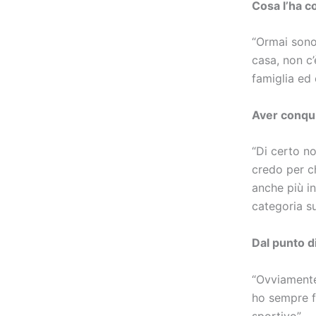
Cosa l’ha c
“Ormai sono
casa, non c
famiglia ed 
Aver conquis
“Di certo no
credo per ch
anche più i
categoria su
Dal punto d
“Ovviamente
ho sempre fa
sportivo”.