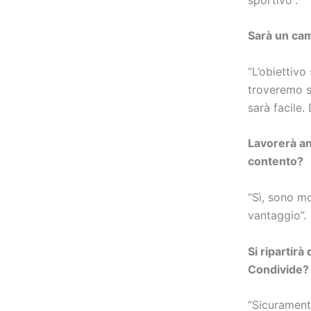
Sarà un cam
“L’obiettivo
troveremo s
sarà facile
Lavorerà an
contento?
“Sì, sono m
vantaggio”.
Si ripartirà
Condivide?
“Sicuramente