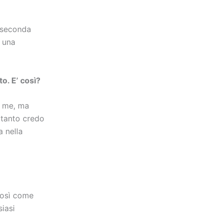
 seconda
 una
o. E’ così?
r me, ma
ettanto credo
 nella
così come
siasi