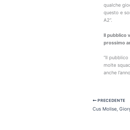
qualche gioc
questo e so
A2”.
Il pubblico 
prossimo a
“Il pubblico
molte squad
anche l’ann
PRECEDENTE
Cus Molise, Gior