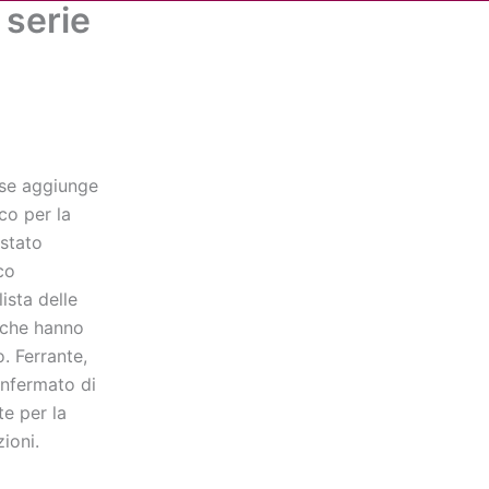
 serie
Cerca
dia
Partner
Servizio Civile Universale
ise aggiunge
co per la
 stato
co
ista delle
 che hanno
. Ferrante,
onfermato di
e per la
ioni.