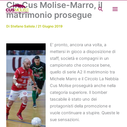
Cln Cus Molise-Marro, il
Vai
Cerca
al
matrimonio prosegue
contenuto
Di
Stefano Saliola
/
21 Giugno 2019
E’ pronto, ancora una volta, a
mettersi in gioco a disposizione di
staff, società e compagni in un
campionato che conosce bene,
quello di serie A2 Il matrimonio tra
Michele Marro e il Circolo La Nebbia
Cus Molise proseguirà anche nella
categoria superiore. Il bomber
tascabile è stato uno dei
protagonisti della promozione e
vuole continuare a stupire. Queste le
sue sensazioni.