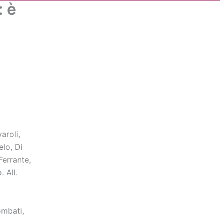
: è
Cerca
dia
Partner
Servizio Civile Universale
aroli,
elo, Di
Ferrante,
. All.
ombati,