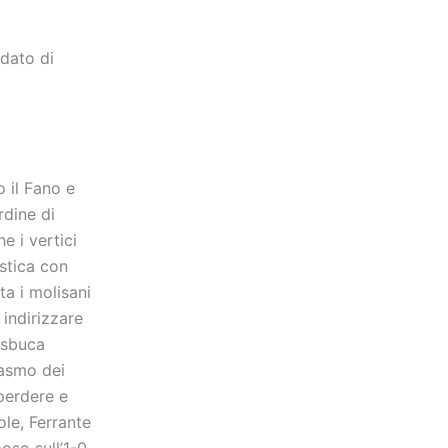
ddato di
o il Fano e
rdine di
e i vertici
stica con
ta i molisani
indirizzare
o sbuca
iasmo dei
 perdere e
le, Ferrante
oso sull’1-0.