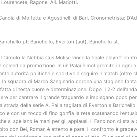
, Lourencete, Ragone. All. Mariotti.
andia di Molfetta e Agostinelli di Bari. Cronometrista: D’A
arichello pt; Barichello, Everton (aut), Barichello st.
 Il Circolo la Nebbia Cus Molise vince la finale playoff contr
na splendida promozione. In un Palaunimol gremito in ogni o
nte autorità politiche e sportive a seguire il match (oltre ch
), la squadra di Marco Sanginario corona una stagione fanta
 fatta di testa cuore e determinazione. Dopo il 2-2 dell’anda
ere per centrare il grande traguardo e impiegano poco per 
la strada della serie A. Palla tagliata di Everton e Barichell
co e con un tocco di fino gonfia la rete scatenando l’entus
che si spellano le mani per gli applausi. Il Fano non ci sta a
bito con Bei, Roman è attento e para. Il confronto è gradevo
so dal raddoppio con palla di poco al lato. Si va così al rip