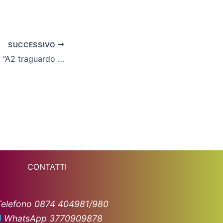
SUCCESSIVO
Mister Sanginario: “A2 traguardo fantastico, grazie a chi lo ha reso possibile”
CONTATTI
Telefono 0874 404981/980
WhatsApp 3770909878