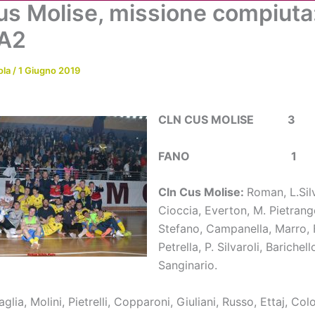
us Molise, missione compiuta
Chi siamo
Attività
News
Me
 A2
ola
/
1 Giugno 2019
CLN CUS MOLISE 3
FANO 1
Cln Cus Molise:
Roman, L.Silv
Cioccia, Everton, M. Pietrang
Stefano, Campanella, Marro, 
Petrella, P. Silvaroli, Barichello
Sanginario.
glia, Molini, Pietrelli, Copparoni, Giuliani, Russo, Ettaj, Col