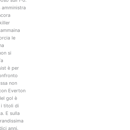
us amministra
ncora
iller
n ammaina
orcia le
na
non si
fa
ist è per
confronto
ossa non
s con Everton
el gol è
 titoli di
. E sulla
grandissima
ici anni.