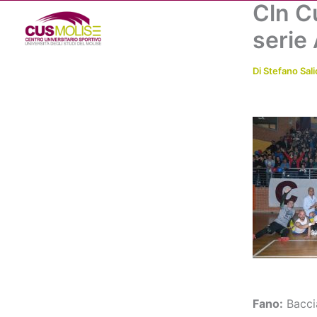
Cln C
Vai
al
serie
contenuto
Di
Stefano Sali
Fano:
Baccia