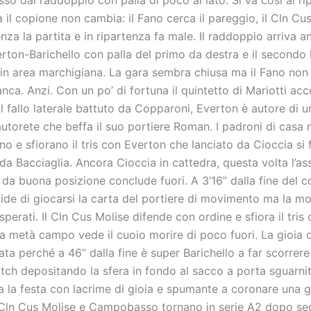
a il copione non cambia: il Fano cerca il pareggio, il Cln C
enza la partita e in ripartenza fa male. Il raddoppio arriva a
erton-Barichello con palla del primo da destra e il secondo k
 in area marchigiana. La gara sembra chiusa ma il Fano no
nca. Anzi. Con un po’ di fortuna il quintetto di Mariotti acc
l fallo laterale battuto da Copparoni, Everton è autore di u
utorete che beffa il suo portiere Roman. I padroni di casa 
 e sfiorano il tris con Everton che lanciato da Cioccia si 
da Bacciaglia. Ancora Cioccia in cattedra, questa volta l’ass
 da buona posizione conclude fuori. A 3’16” dalla fine del 
cide di giocarsi la carta del portiere di movimento ma la m
i sperati. Il Cln Cus Molise difende con ordine e sfiora il tri
a metà campo vede il cuoio morire di poco fuori. La gioia d
ta perché a 46” dalla fine è super Barichello a far scorrere i
tch depositando la sfera in fondo al sacco a porta sguarnita
ta la festa con lacrime di gioia e spumante a coronare una 
l Cln Cus Molise e Campobasso tornano in serie A2 dopo sed