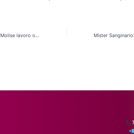
Carlozzi: “Al Cus Molise lavoro ottimo di Santucci e del suo staff”