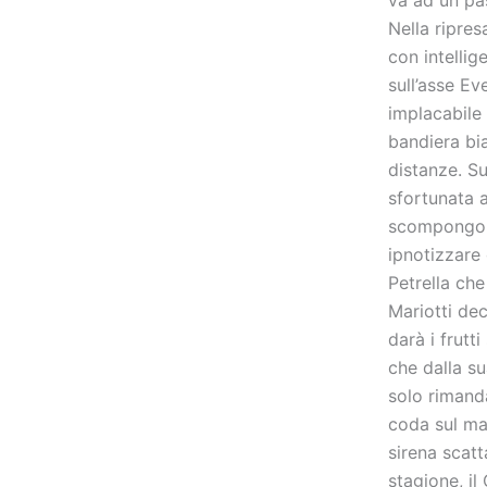
Nella ripres
con intellig
sull’asse Ev
implacabile
bandiera bia
distanze. Su
sfortunata a
scompongono
ipnotizzare 
Petrella che
Mariotti de
darà i frutt
che dalla su
solo rimanda
coda sul ma
sirena scat
stagione, i