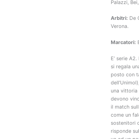
Palazzi, Bei
Arbitri:
De C
Verona.
Marcatori:
B
E’ serie A2.
si regala u
posto con ta
dell’Unimol
una vittoria
devono vinc
il match sul
come un fal
sostenitori 
risponde su
va ad un pas