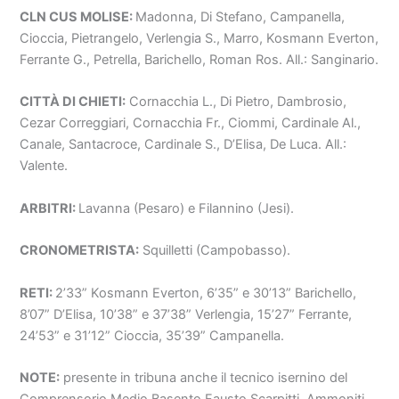
CLN CUS MOLISE:
Madonna, Di Stefano, Campanella,
Cioccia, Pietrangelo, Verlengia S., Marro, Kosmann Everton,
Ferrante G., Petrella, Barichello, Roman Ros. All.: Sanginario.
CITTÀ DI CHIETI:
Cornacchia L., Di Pietro, Dambrosio,
Cezar Correggiari, Cornacchia Fr., Ciommi, Cardinale Al.,
Canale, Santacroce, Cardinale S., D’Elisa, De Luca. All.:
Valente.
ARBITRI:
Lavanna (Pesaro) e Filannino (Jesi).
CRONOMETRISTA:
Squilletti (Campobasso).
RETI:
2’33” Kosmann Everton, 6’35” e 30’13” Barichello,
8’07” D’Elisa, 10’38” e 37’38” Verlengia, 15’27” Ferrante,
24’53” e 31’12” Cioccia, 35’39” Campanella.
NOTE:
presente in tribuna anche il tecnico isernino del
Comprensorio Medio Basento Fausto Scarpitti. Ammoniti