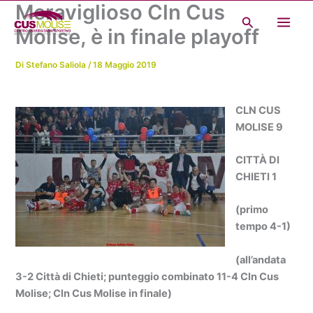
Meraviglioso Cln Cus
Vai
Cerca
al
Molise, è in finale playoff
contenuto
Di
Stefano Saliola
/
18 Maggio 2019
CLN CUS
MOLISE 9
CITTÀ DI
CHIETI 1
(primo
tempo 4-1)
(all’andata
3-2 Città di Chieti; punteggio combinato 11-4 Cln Cus
Molise; Cln Cus Molise in finale)