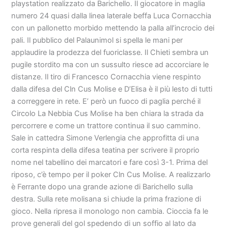
playstation realizzato da Barichello. Il giocatore in maglia
numero 24 quasi dalla linea laterale beffa Luca Cornacchia
con un pallonetto morbido mettendo la palla all’incrocio dei
pali. Il pubblico del Palaunimol si spella le mani per
applaudire la prodezza del fuoriclasse. Il Chieti sembra un
pugile stordito ma con un sussulto riesce ad accorciare le
distanze. Il tiro di Francesco Cornacchia viene respinto
dalla difesa del Cln Cus Molise e D’Elisa è il più lesto di tutti
a correggere in rete. E’ però un fuoco di paglia perché il
Circolo La Nebbia Cus Molise ha ben chiara la strada da
percorrere e come un trattore continua il suo cammino.
Sale in cattedra Simone Verlengia che approfitta di una
corta respinta della difesa teatina per scrivere il proprio
nome nel tabellino dei marcatori e fare così 3-1. Prima del
riposo, c’è tempo per il poker Cln Cus Molise. A realizzarlo
è Ferrante dopo una grande azione di Barichello sulla
destra. Sulla rete molisana si chiude la prima frazione di
gioco. Nella ripresa il monologo non cambia. Cioccia fa le
prove generali del gol spedendo di un soffio al lato da