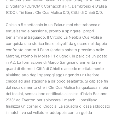
Di Stefano (CLNCM); Cornacchia Fr., Dambrosio e D’Elisa
(CDC). Tiri liberi: Cln Cus Molise 0/0; Città di Chieti 0/0.
Calcio a 5 spettacolo in un Palaunimol che trabocca di
entusiasmo e passione, pronto a spingere i propri
beniamini al traguardo. Il Circolo La Nebbia Cus Molise
conquista una storica finale playoff da giocare nel doppio
confronto contro il Fano (andata sabato prossimo nelle
Marche, ritorno in Molise il 1 giugno). In palio c’è un posto
in A2. La formazione di Marco Sanginario annienta nei
quarti di ritorno il Città di Chieti e accede meritatamente
all’ultimo atto degli spareggi aggiungendo un’ulteriore
chicca ad una stagione a dir poco esaltante. Si capisce fin
dal riscaldamento che il Cln Cus Molise ha qualcosa in più
dei teatini, sensazione certificata al calcio d’inizio Bastano
2’33” ad Everton per sbloccare il match. Il brasiliano
finalizza un corner di Cioccia. La squadra di casa sbloccato
il match, va sul velluto e raddoppia con un gol da