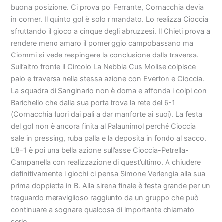
buona posizione. Ci prova poi Ferrante, Cornacchia devia
in corner. Il quinto gol è solo rimandato. Lo realizza Cioccia
sfruttando il gioco a cinque degli abruzzesi. Il Chieti prova a
rendere meno amaro il pomeriggio campobassano ma
Ciommi si vede respingere la conclusione dalla traversa.
Sull’altro fronte il Circolo La Nebbia Cus Molise colpisce
palo e traversa nella stessa azione con Everton e Cioccia.
La squadra di Sanginario non è doma e affonda i colpi con
Barichello che dalla sua porta trova la rete del 6-1
(Cornacchia fuori dai pali a dar manforte ai suoi). La festa
del gol non è ancora finita al Palaunimol perché Cioccia
sale in pressing, ruba palla e la deposita in fondo al sacco.
L’8-1 è poi una bella azione sull’asse Cioccia-Petrella-
Campanella con realizzazione di quest’ultimo. A chiudere
definitivamente i giochi ci pensa Simone Verlengia alla sua
prima doppietta in B. Alla sirena finale è festa grande per un
traguardo meraviglioso raggiunto da un gruppo che può
continuare a sognare qualcosa di importante chiamato
serie