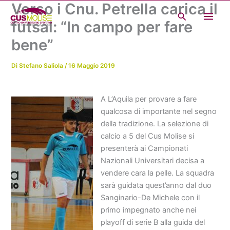
Verso i Cnu. Petrella carica il
Vai
Cerca
al
futsal: “In campo per fare
contenuto
bene”
Di
Stefano Saliola
/
16 Maggio 2019
A L’Aquila per provare a fare
qualcosa di importante nel segno
della tradizione. La selezione di
calcio a 5 del Cus Molise si
presenterà ai Campionati
Nazionali Universitari decisa a
vendere cara la pelle. La squadra
sarà guidata quest’anno dal duo
Sanginario-De Michele con il
primo impegnato anche nei
playoff di serie B alla guida del