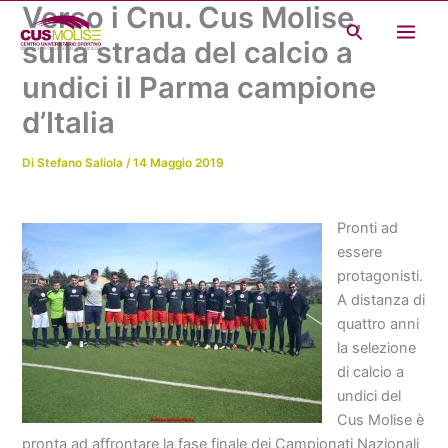
Verso i Cnu. Cus Molise,
Vai
Cerca
al
sulla strada del calcio a
contenuto
undici il Parma campione
d’Italia
Di
Stefano Saliola
/
14 Maggio 2019
Pronti ad
essere
protagonisti.
A distanza di
quattro anni
la selezione
di calcio a
undici del
Cus Molise è
pronta ad affrontare la fase finale dei Campionati Nazionali