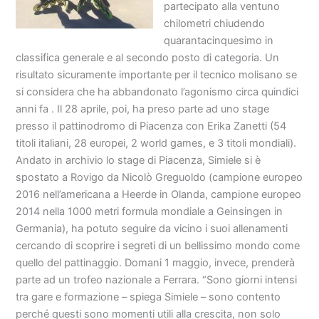
partecipato alla ventuno
chilometri chiudendo
quarantacinquesimo in
classifica generale e al secondo posto di categoria. Un
risultato sicuramente importante per il tecnico molisano se
si considera che ha abbandonato l’agonismo circa quindici
anni fa . Il 28 aprile, poi, ha preso parte ad uno stage
presso il pattinodromo di Piacenza con Erika Zanetti (54
titoli italiani, 28 europei, 2 world games, e 3 titoli mondiali).
Andato in archivio lo stage di Piacenza, Simiele si è
spostato a Rovigo da Nicolò Greguoldo (campione europeo
2016 nell’americana a Heerde in Olanda, campione europeo
2014 nella 1000 metri formula mondiale a Geinsingen in
Germania), ha potuto seguire da vicino i suoi allenamenti
cercando di scoprire i segreti di un bellissimo mondo come
quello del pattinaggio. Domani 1 maggio, invece, prenderà
parte ad un trofeo nazionale a Ferrara. “Sono giorni intensi
tra gare e formazione – spiega Simiele – sono contento
perché questi sono momenti utili alla crescita, non solo