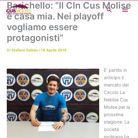
Barichello: “Il Cln Cus Molise
Vai
Cerca
al
è casa mia. Nei playoff
contenuto
vogliamo essere
protagonisti”
Di
Stefano Saliola
/
19 Aprile 2019
E’ partito in
anticipo il
mercato del
Circolo La
Nebbia Cus
Molise per la
prossima
stagione. La
società
molisana ha