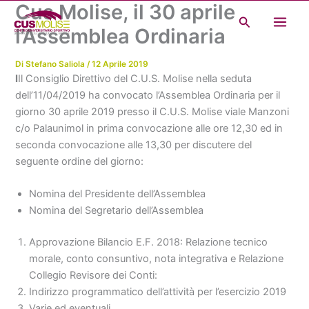
Cus Molise, il 30 aprile
Vai
Cerca
al
l’Assemblea Ordinaria
contenuto
Di
Stefano Saliola
/
12 Aprile 2019
I
Il Consiglio Direttivo del C.U.S. Molise nella seduta
dell’11/04/2019 ha convocato l’Assemblea Ordinaria per il
giorno 30 aprile 2019 presso il C.U.S. Molise viale Manzoni
c/o Palaunimol in prima convocazione alle ore 12,30 ed in
seconda convocazione alle 13,30 per discutere del
seguente ordine del giorno:
Nomina del Presidente dell’Assemblea
Nomina del Segretario dell’Assemblea
Approvazione Bilancio E.F. 2018: Relazione tecnico
morale, conto consuntivo, nota integrativa e Relazione
Collegio Revisore dei Conti:
Indirizzo programmatico dell’attività per l’esercizio 2019
Varie ed eventuali