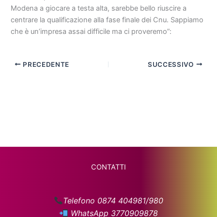
Modena a giocare a testa alta, sarebbe bello riuscire a
centrare la qualificazione alla fase finale dei Cnu. Sappiamo
che è un’impresa assai difficile ma ci proveremo”:
PRECEDENTE
SUCCESSIVO
CONTATTI
Telefono 0874 404981/980
WhatsApp 3770909878