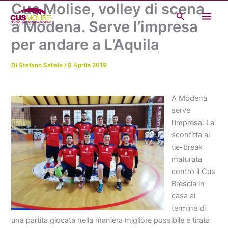
Cus Molise, volley di scena
Vai
Cerca
al
a Modena. Serve l’impresa
contenuto
per andare a L’Aquila
Di
Stefano Saliola
/
8 Aprile 2019
A Modena
serve
l’impresa. La
sconfitta al
tie-break
maturata
contro il Cus
Brescia in
casa al
termine di
una partita giocata nella maniera migliore possibile e tirata