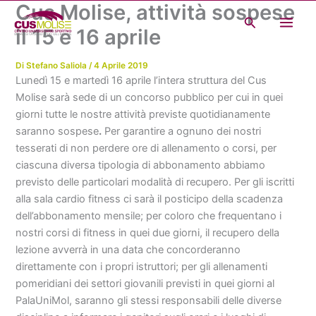
Cus Molise, attività sospese
Vai
Cerca
al
il 15 e 16 aprile
contenuto
Di
Stefano Saliola
/
4 Aprile 2019
Lunedì 15 e martedì 16 aprile l’intera struttura del Cus
Molise sarà sede di un concorso pubblico per cui in quei
giorni tutte le nostre attività previste quotidianamente
saranno sospese
.
Per garantire a ognuno dei nostri
tesserati di non perdere ore di allenamento o corsi, per
ciascuna diversa tipologia di abbonamento abbiamo
previsto delle particolari modalità di recupero. Per gli iscritti
alla sala cardio fitness ci sarà il posticipo della scadenza
dell’abbonamento mensile; per coloro che frequentano i
nostri corsi di fitness in quei due giorni, il recupero della
lezione avverrà in una data che concorderanno
direttamente con i propri istruttori; per gli allenamenti
pomeridiani dei settori giovanili previsti in quei giorni al
PalaUniMol, saranno gli stessi responsabili delle diverse