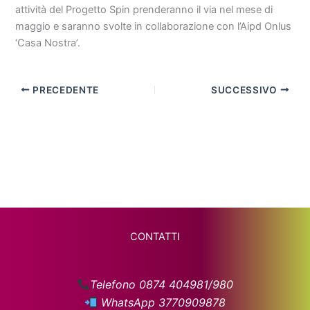
attività del Progetto Spin prenderanno il via nel mese di
maggio e saranno svolte in collaborazione con l’Aipd Onlus
‘Casa Nostra’.
PRECEDENTE
SUCCESSIVO
CONTATTI
Telefono 0874 404981/980
WhatsApp 3770909878