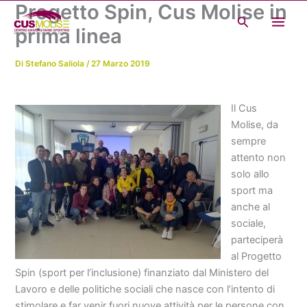
Progetto Spin, Cus Molise in
Vai
Cerca
al
prima linea
contenuto
Di
Stefano Saliola
/
27 Marzo 2019
Il Cus
Molise, da
sempre
attento non
solo allo
sport ma
anche al
sociale,
parteciperà
al Progetto
Spin (sport per l’inclusione) finanziato dal Ministero del
Lavoro e delle politiche sociali che nasce con l’intento di
stimolare e far venir fuori nuove attività per le persone con