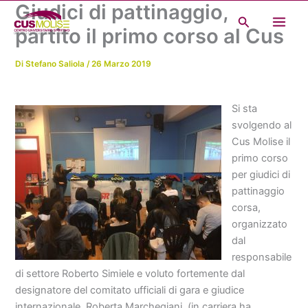
Giudici di pattinaggio,
Vai
Cerca
al
partito il primo corso al Cus
contenuto
Di
Stefano Saliola
/
26 Marzo 2019
Si sta
svolgendo al
Cus Molise il
primo corso
per giudici di
pattinaggio
corsa,
organizzato
dal
responsabile
di settore Roberto Simiele e voluto fortemente dal
designatore del comitato ufficiali di gara e giudice
internazionale, Roberta Marchegiani (in carriera ha