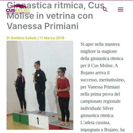
Ginnastica ritmica, Cus
Vai
Cerca
al
Molise in vetrina con
contenuto
Vanessa Primiani
Di
Stefano Saliola
/
11 Marzo 2019
Si apre nella maniera
migliore la stagione
della ginnastica ritmica
per il Cus Molise. A
Bojano arriva il
successo, meritatissimo,
per Vanessa Primiani
nella prima prova del
campionato regionale
individuale Silver
ginnastica ritmica.
L’atleta cussina,
impegnata a Bojano, ha