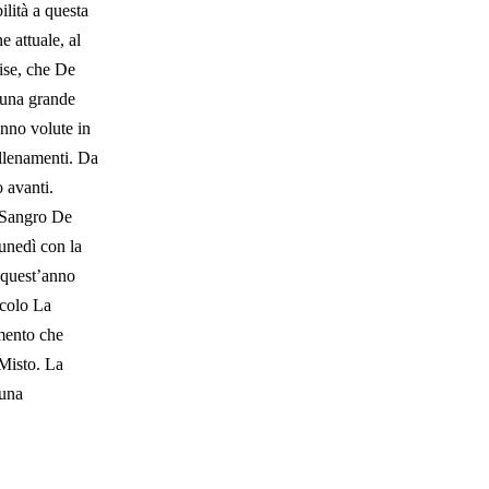
ilità a questa
e attuale, al
ise, che De
e una grande
anno volute in
llenamenti. Da
 avanti.
i Sangro De
unedì con la
a quest’anno
rcolo La
imento che
 Misto. La
 una