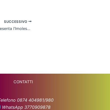
SUCCESSIVO
Mister Carobbi presenta l’Imolese: “Alleno un gruppo di ragazzi fantastici”
CONTATTI
Telefono 0874 404981/980
WhatsApp 3770909878