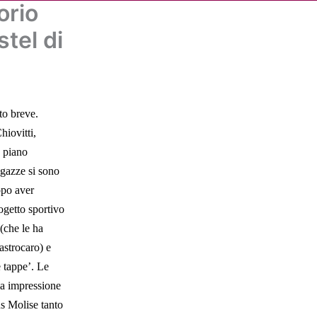
orio
Cerca
dia
Partner
Servizio Civile Universale
tel di
to breve.
iovitti,
 piano
agazze si sono
opo aver
ogetto sportivo
(che le ha
astrocaro) e
e tappe’. Le
ma impressione
s Molise tanto