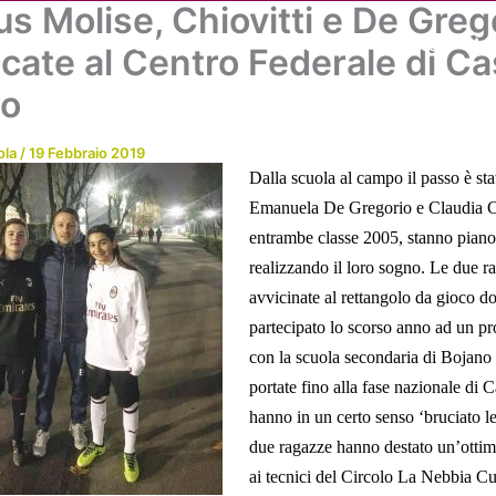
us Molise, Chiovitti e De Greg
Chi siamo
Attività
News
Me
cate al Centro Federale di Cas
ro
ola
/
19 Febbraio 2019
Dalla scuola al campo il passo è sta
Emanuela De Gregorio e Claudia Ch
entrambe classe 2005, stanno piano
realizzando il loro sogno. Le due r
avvicinate al rettangolo da gioco d
partecipato lo scorso anno ad un pr
con la scuola secondaria di Bojano 
portate fino alla fase nazionale di C
hanno in un certo senso ‘bruciato l
due ragazze hanno destato un’otti
ai tecnici del Circolo La Nebbia Cu