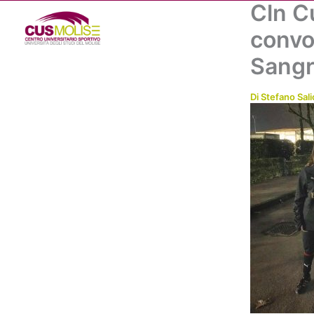
Cln C
Vai
al
convo
contenuto
Sang
Di
Stefano Sali