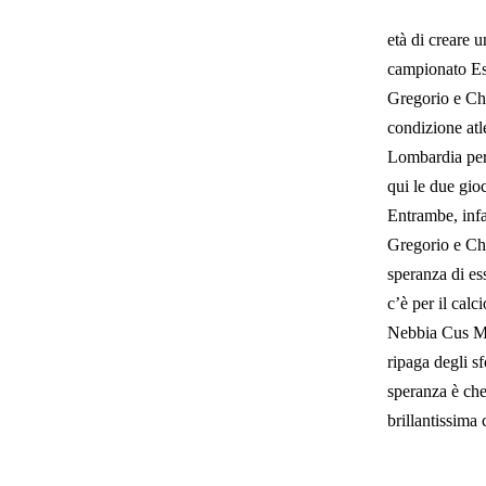
età di creare u
campionato Es
Gregorio e Chi
condizione atl
Lombardia per 
qui le due gio
Entrambe, infa
Gregorio e Chi
speranza di es
c’è per il cal
Nebbia Cus Mol
ripaga degli sf
speranza è che
brillantissima 