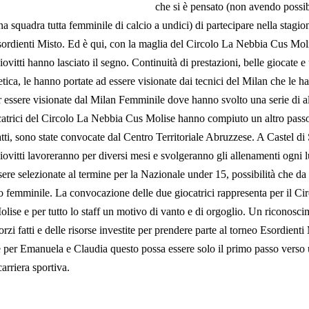
che si è pensato (non avendo possib
na squadra tutta femminile di calcio a undici) di partecipare nella stagion
ordienti Misto. Ed è qui, con la maglia del Circolo La Nebbia Cus Mol
ovitti hanno lasciato il segno. Continuità di prestazioni, belle giocate 
etica, le hanno portate ad essere visionate dai tecnici del Milan che le h
essere visionate dal Milan Femminile dove hanno svolto una serie di a
catrici del Circolo La Nebbia Cus Molise hanno compiuto un altro passo
tti, sono state convocate dal Centro Territoriale Abruzzese. A Castel d
ovitti lavoreranno per diversi mesi e svolgeranno gli allenamenti ogni l
sere selezionate al termine per la Nazionale under 15, possibilità che d
cio femminile. La convocazione delle due giocatrici rappresenta per il Ci
ise e per tutto lo staff un motivo di vanto e di orgoglio. Un riconosc
orzi fatti e delle risorse investite per prendere parte al torneo Esordienti
 per Emanuela e Claudia questo possa essere solo il primo passo verso
carriera sportiva.