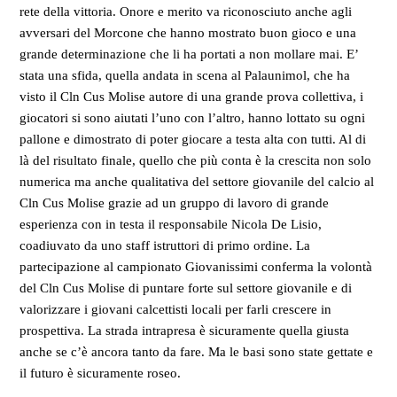
rete della vittoria. Onore e merito va riconosciuto anche agli
avversari del Morcone che hanno mostrato buon gioco e una
grande determinazione che li ha portati a non mollare mai. E’
stata una sfida, quella andata in scena al Palaunimol, che ha
visto il Cln Cus Molise autore di una grande prova collettiva, i
giocatori si sono aiutati l’uno con l’altro, hanno lottato su ogni
pallone e dimostrato di poter giocare a testa alta con tutti. Al di
là del risultato finale, quello che più conta è la crescita non solo
numerica ma anche qualitativa del settore giovanile del calcio al
Cln Cus Molise grazie ad un gruppo di lavoro di grande
esperienza con in testa il responsabile Nicola De Lisio,
coadiuvato da uno staff istruttori di primo ordine. La
partecipazione al campionato Giovanissimi conferma la volontà
del Cln Cus Molise di puntare forte sul settore giovanile e di
valorizzare i giovani calcettisti locali per farli crescere in
prospettiva. La strada intrapresa è sicuramente quella giusta
anche se c’è ancora tanto da fare. Ma le basi sono state gettate e
il futuro è sicuramente roseo.