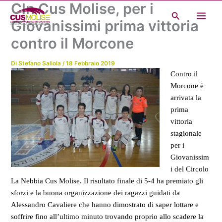
Cln Cus Molise, per i
Vai
Cerca
al
Giovanissimi prima vittoria
contenuto
contro il Morcone
Di
Stefano Saliola
/
18 Febbraio 2019
Contro il
Morcone è
arrivata la
prima
vittoria
stagionale
per i
Giovanissim
i del Circolo
La Nebbia Cus Molise. Il risultato finale di 5-4 ha premiato gli
sforzi e la buona organizzazione dei ragazzi guidati da
Alessandro Cavaliere che hanno dimostrato di saper lottare e
soffrire fino all’ultimo minuto trovando proprio allo scadere la