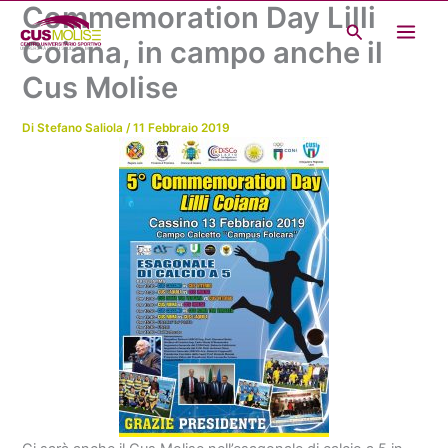
Commemoration Day Lilli
Vai
Cerca
al
Coiana, in campo anche il
contenuto
Cus Molise
Di
Stefano Saliola
/
11 Febbraio 2019