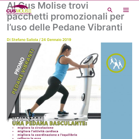
Al Cus Molise trovi
Vai
Cerca
al
pacchetti promozionali per
contenuto
l’uso delle Pedane Vibranti
Di
Stefano Saliola
/
24 Gennaio 2019