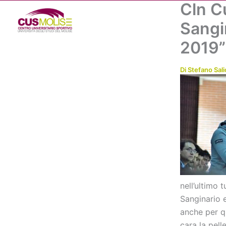
Cln Cu
Vai
al
Sangin
contenuto
2019”
Di
Stefano Sali
nell’ultimo 
Sanginario e
anche per q
cara la pell