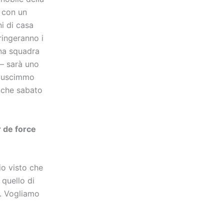
i con un
i di casa
ringeranno i
una squadra
 – sarà uno
 riuscimmo
Anche sabato
r de force
io visto che
quello di
à. Vogliamo