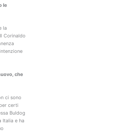
o le
e la
Il Corinaldo
manenza
 intenzione
 nuovo, che
on ci sono
per certi
tessa Buldog
 Italia e ha
uo