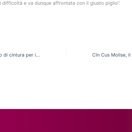
 difficoltà e va dunque affrontata con il giusto piglio”.
Karate, passaggio di cintura per i gruppi guidati da Sandonnini