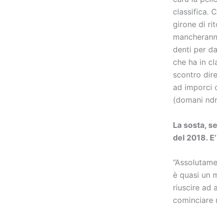
classifica. 
girone di ri
mancheranno
denti per da
che ha in cl
scontro dir
ad imporci 
(domani ndr)
La sosta, se
del 2018. E’
“Assolutame
è quasi un 
riuscire ad 
cominciare n