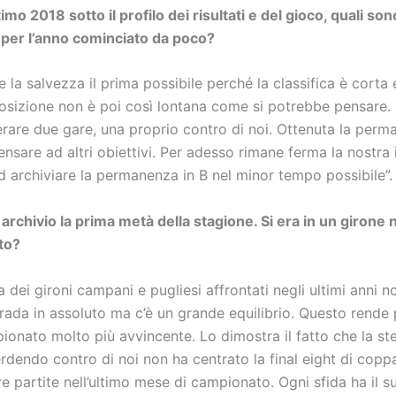
mo 2018 sotto il profilo dei risultati e del gioco, quali son
 per l’anno cominciato da poco?
 la salvezza il prima possibile perché la classifica è corta 
osizione non è poi così lontana come si potrebbe pensare. 
rare due gare, una proprio contro di noi. Ottenuta la per
nsare ad altri obiettivi. Per adesso rimane ferma la nostra
ad archiviare la permanenza in B nel minor tempo possibile”.
 archivio la prima metà della stagione. Si era in un girone
tto?
a dei gironi campani e pugliesi affrontati negli ultimi anni n
trada in assoluto ma c’è un grande equilibrio. Questo rende 
pionato molto più avvincente. Lo dimostra il fatto che la s
rdendo contro di noi non ha centrato la final eight di coppa
e partite nell’ultimo mese di campionato. Ogni sfida ha il s