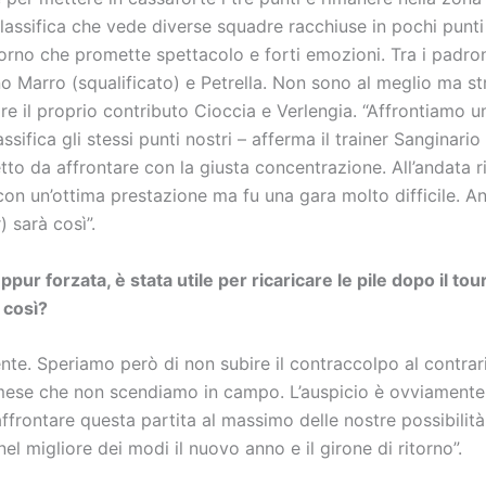
Classifica che vede diverse squadre racchiuse in pochi punt
torno che promette spettacolo e forti emozioni. Tra i padron
 Marro (squalificato) e Petrella. Non sono al meglio ma st
re il proprio contributo Cioccia e Verlengia. “Affrontiamo 
assifica gli stessi punti nostri – afferma il trainer Sanginario
etto da affrontare con la giusta concentrazione. All’andata
con un’ottima prestazione ma fu una gara molto difficile. 
 sarà così”.
ppur forzata, è stata utile per ricaricare le pile dopo il tou
 così?
nte. Speriamo però di non subire il contraccolpo al contrar
mese che non scendiamo in campo. L’auspicio è ovviamente 
affrontare questa partita al massimo delle nostre possibilit
el migliore dei modi il nuovo anno e il girone di ritorno”.