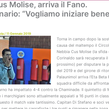
s Molise, arriva il Fano.
Chi siamo
Attività
News
Me
ario: “Vogliamo iniziare bene 
ola
/
11 Gennaio 2019
Torna in campo dopo la sost
causa del maltempo il Circo
Nebbia Cus Molise (la sfida 
Corinaldo sarà recuperata il
prossimo) per disputare la 
del 2019 e del girone di rito
Palaunimol arriva l’Eta Beta 
squadra difficile da affronta
turno ha impattato 4-4 contro la Chaminade. Il quintetto di
 i marchigiani sono attualmente appaiati a 16 punti in class
uesto il match vale tantissimo. Capitan Di Stefano e soci 
e per mettere in cassaforte i tre punti e rimanere nella zona