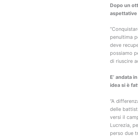
Dopo un otti
aspettative
“Conquistare
penultima p
deve recupe
possiamo pe
di riuscire 
E’ andata in
idea si è fa
“A differenz
delle battis
versi il cam
Lucrezia, pe
perso due tr