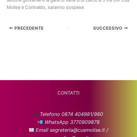
settore giovanile e la gara di serie B di calcio a 5 tra Cln Cus
Molise e Corinaldo, saranno sospese
PRECEDENTE
SUCCESSIVO
CONTATTI
Telefono 0874 404981/980
WhatsApp 3770909878
Email segreteria@cusmolise.it /