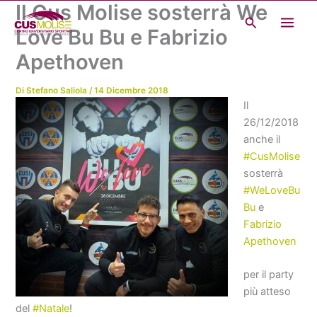
Il Cus Molise sosterrà We
Vai
Cerca
al
Love Bu Bu e Fabrizio
contenuto
Apethoven
Di
Stefano Saliola
/
14 Dicembre 2018
Il
26/12/2018
anche il
#
CusMolise
sosterrà
#
WeLoveBu
Bu
e
Fabrizio
Apethoven
per il party
più atteso
del
#
Natale
!