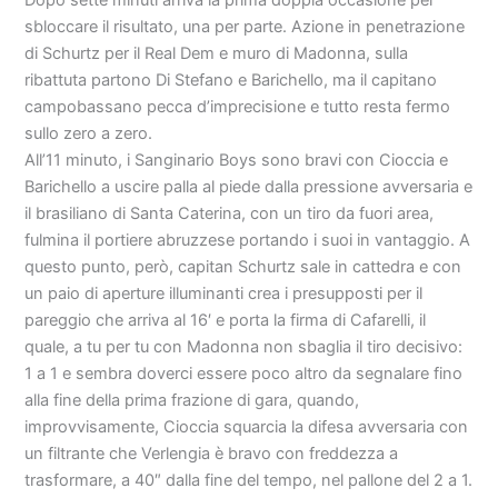
Dopo sette minuti arriva la prima doppia occasione per
sbloccare il risultato, una per parte. Azione in penetrazione
di Schurtz per il Real Dem e muro di Madonna, sulla
ribattuta partono Di Stefano e Barichello, ma il capitano
campobassano pecca d’imprecisione e tutto resta fermo
sullo zero a zero.
All’11 minuto, i Sanginario Boys sono bravi con Cioccia e
Barichello a uscire palla al piede dalla pressione avversaria e
il brasiliano di Santa Caterina, con un tiro da fuori area,
fulmina il portiere abruzzese portando i suoi in vantaggio. A
questo punto, però, capitan Schurtz sale in cattedra e con
un paio di aperture illuminanti crea i presupposti per il
pareggio che arriva al 16′ e porta la firma di Cafarelli, il
quale, a tu per tu con Madonna non sbaglia il tiro decisivo:
1 a 1 e sembra doverci essere poco altro da segnalare fino
alla fine della prima frazione di gara, quando,
improvvisamente, Cioccia squarcia la difesa avversaria con
un filtrante che Verlengia è bravo con freddezza a
trasformare, a 40″ dalla fine del tempo, nel pallone del 2 a 1.