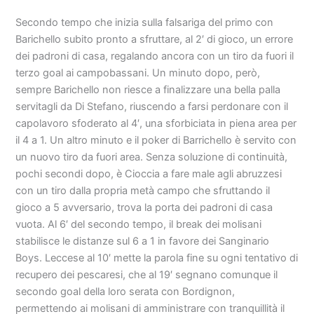
Secondo tempo che inizia sulla falsariga del primo con
Barichello subito pronto a sfruttare, al 2′ di gioco, un errore
dei padroni di casa, regalando ancora con un tiro da fuori il
terzo goal ai campobassani. Un minuto dopo, però,
sempre Barichello non riesce a finalizzare una bella palla
servitagli da Di Stefano, riuscendo a farsi perdonare con il
capolavoro sfoderato al 4′, una sforbiciata in piena area per
il 4 a 1. Un altro minuto e il poker di Barrichello è servito con
un nuovo tiro da fuori area. Senza soluzione di continuità,
pochi secondi dopo, è Cioccia a fare male agli abruzzesi
con un tiro dalla propria metà campo che sfruttando il
gioco a 5 avversario, trova la porta dei padroni di casa
vuota. Al 6′ del secondo tempo, il break dei molisani
stabilisce le distanze sul 6 a 1 in favore dei Sanginario
Boys. Leccese al 10′ mette la parola fine su ogni tentativo di
recupero dei pescaresi, che al 19′ segnano comunque il
secondo goal della loro serata con Bordignon,
permettendo ai molisani di amministrare con tranquillità il