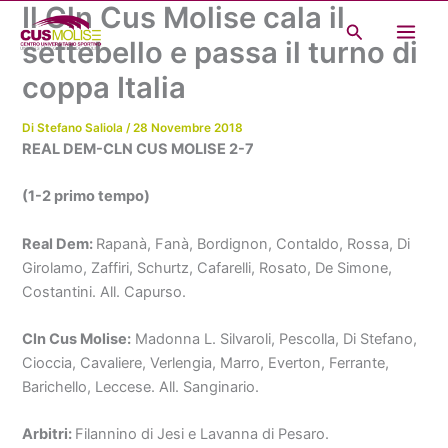
Il Cln Cus Molise cala il
Vai
Cerca
al
settebello e passa il turno di
contenuto
coppa Italia
Di
Stefano Saliola
/
28 Novembre 2018
REAL DEM-CLN CUS MOLISE 2-7
(1-2 primo tempo)
Real Dem:
Rapanà, Fanà, Bordignon, Contaldo, Rossa, Di
Girolamo, Zaffiri, Schurtz, Cafarelli, Rosato, De Simone,
Costantini. All. Capurso.
Cln Cus Molise:
Madonna L. Silvaroli, Pescolla, Di Stefano,
Cioccia, Cavaliere, Verlengia, Marro, Everton, Ferrante,
Barichello, Leccese. All. Sanginario.
Arbitri:
Filannino di Jesi e Lavanna di Pesaro.