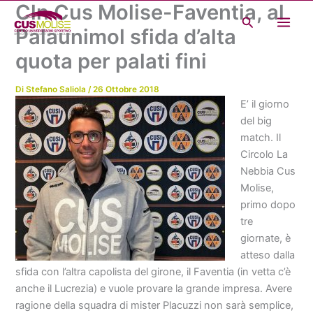
Cln Cus Molise-Faventia, al
Vai
Cerca
al
Palaunimol sfida d’alta
contenuto
quota per palati fini
Di
Stefano Saliola
/
26 Ottobre 2018
E’ il giorno
del big
match. Il
Circolo La
Nebbia Cus
Molise,
primo dopo
tre
giornate, è
atteso dalla
sfida con l’altra capolista del girone, il Faventia (in vetta c’è
anche il Lucrezia) e vuole provare la grande impresa. Avere
ragione della squadra di mister Placuzzi non sarà semplice,