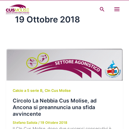
Vai
Cerca
al
19 Ottobre 2018
contenuto
,
Calcio a 5 serie B
Cln Cus Molise
Circolo La Nebbia Cus Molise, ad
Ancona si preannuncia una sfida
avvincente
Stefano Saliola
/
19 Ottobre 2018
Il Cln Cus Molise, dopo due successi consecutivi è