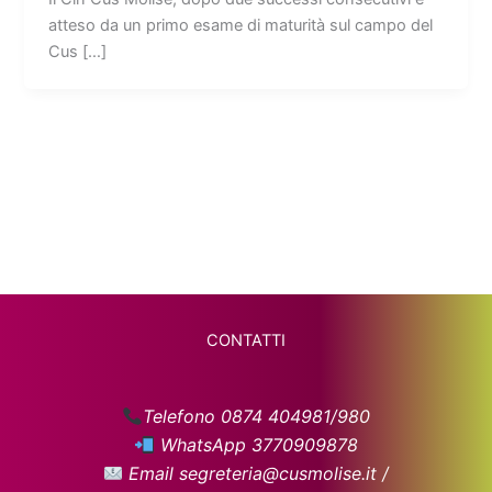
atteso da un primo esame di maturità sul campo del
Cus […]
CONTATTI
Telefono 0874 404981/980
WhatsApp 3770909878
Email segreteria@cusmolise.it /