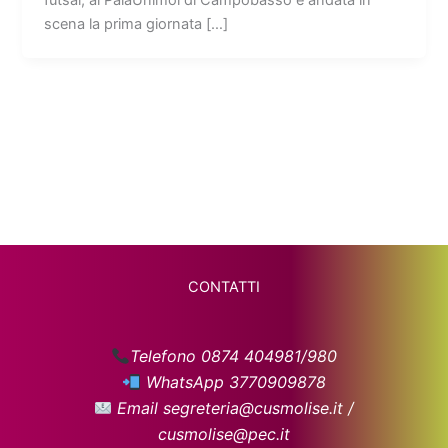
scena la prima giornata […]
CONTATTI
Telefono 0874 404981/980
WhatsApp 3770909878
Email segreteria@cusmolise.it /
cusmolise@pec.it