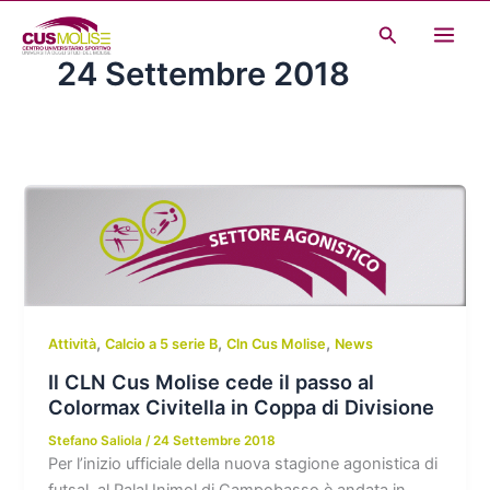
Vai
Cerca
al
24 Settembre 2018
contenuto
,
,
,
Attività
Calcio a 5 serie B
Cln Cus Molise
News
Il CLN Cus Molise cede il passo al
Colormax Civitella in Coppa di Divisione
Stefano Saliola
/
24 Settembre 2018
Per l’inizio ufficiale della nuova stagione agonistica di
futsal, al PalaUnimol di Campobasso è andata in