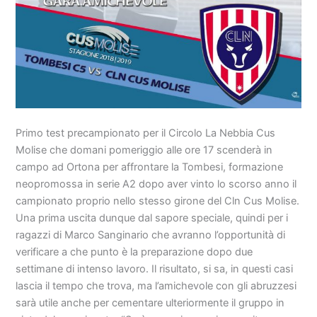
Primo test precampionato per il Circolo La Nebbia Cus
Molise che domani pomeriggio alle ore 17 scenderà in
campo ad Ortona per affrontare la Tombesi, formazione
neopromossa in serie A2 dopo aver vinto lo scorso anno il
campionato proprio nello stesso girone del Cln Cus Molise.
Una prima uscita dunque dal sapore speciale, quindi per i
ragazzi di Marco Sanginario che avranno l’opportunità di
verificare a che punto è la preparazione dopo due
settimane di intenso lavoro. Il risultato, si sa, in questi casi
lascia il tempo che trova, ma l’amichevole con gli abruzzesi
sarà utile anche per cementare ulteriormente il gruppo in