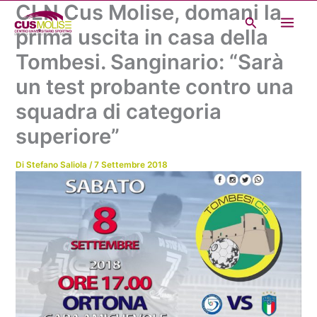
CLN Cus Molise, domani la
Vai
Cerca
al
prima uscita in casa della
contenuto
Tombesi. Sanginario: “Sarà
un test probante contro una
squadra di categoria
superiore”
Di
Stefano Saliola
/
7 Settembre 2018