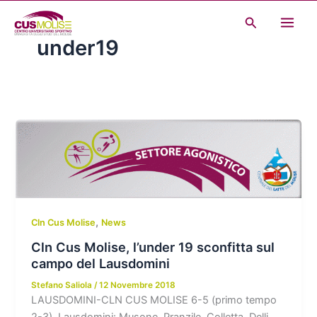
Vai
Cerca
al
under19
contenuto
,
Cln Cus Molise
News
Cln Cus Molise, l’under 19 sconfitta sul
campo del Lausdomini
Stefano Saliola
/
12 Novembre 2018
LAUSDOMINI-CLN CUS MOLISE 6-5 (primo tempo
2-3) Lausdomini: Musone, Pranzile, Colletta, Delli