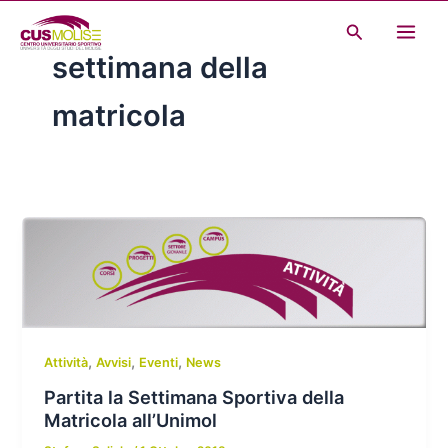
Vai
Cerca
al
settimana della
contenuto
matricola
,
,
,
Attività
Avvisi
Eventi
News
Partita la Settimana Sportiva della
Matricola all’Unimol