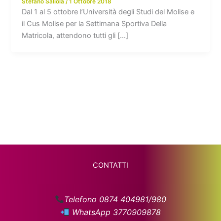
Stefano Saliola
/
1 Ottobre 2018
Dal 1 al 5 ottobre l’Università degli Studi del Molise e
il Cus Molise per la Settimana Sportiva Della
Matricola, attendono tutti gli […]
CONTATTI
Telefono 0874 404981/980
WhatsApp 3770909878