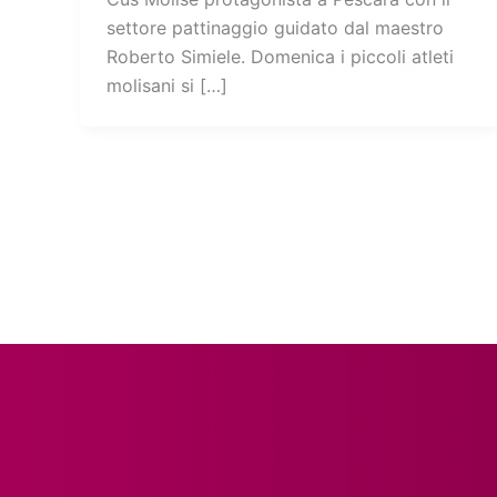
settore pattinaggio guidato dal maestro
Roberto Simiele. Domenica i piccoli atleti
molisani si […]