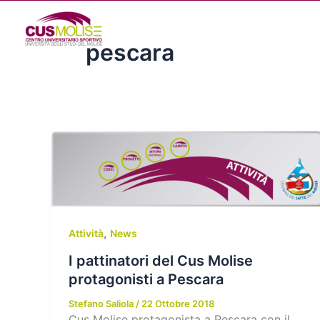
Vai
al
contenuto
pescara
,
Attività
News
I pattinatori del Cus Molise
protagonisti a Pescara
Stefano Saliola
/
22 Ottobre 2018
Cus Molise protagonista a Pescara con il