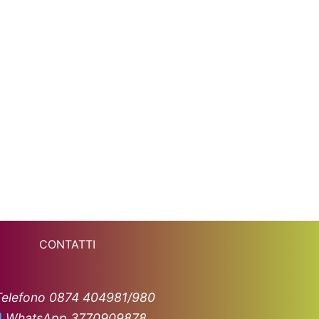
CONTATTI
Telefono 0874 404981/980
WhatsApp 3770909878