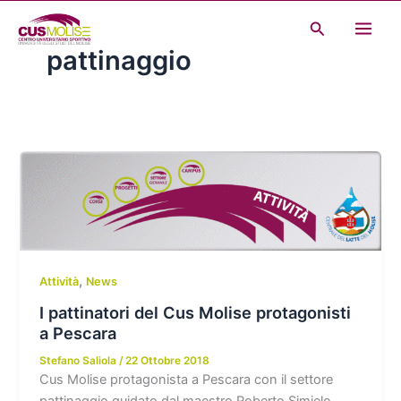
Vai
Cerca
al
pattinaggio
contenuto
,
Attività
News
I pattinatori del Cus Molise protagonisti
a Pescara
Stefano Saliola
/
22 Ottobre 2018
Cus Molise protagonista a Pescara con il settore
pattinaggio guidato dal maestro Roberto Simiele.